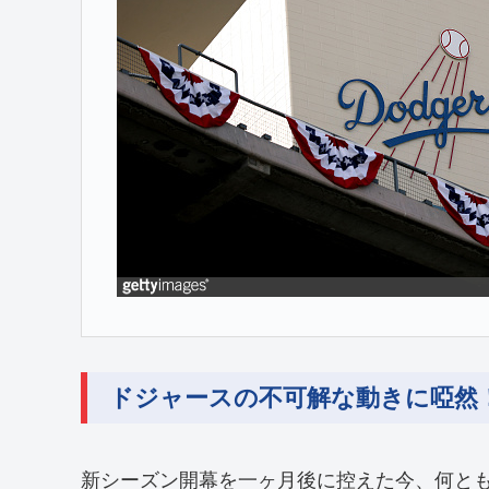
ドジャースの不可解な動きに啞然
新シーズン開幕を一ヶ月後に控えた今、何と