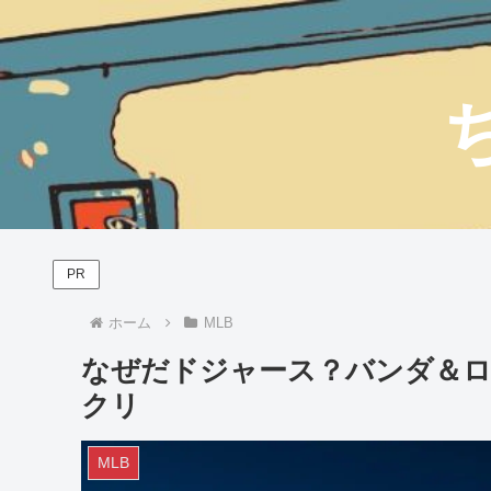
PR
ホーム
MLB
なぜだドジャース？バンダ＆ロ
クリ
MLB