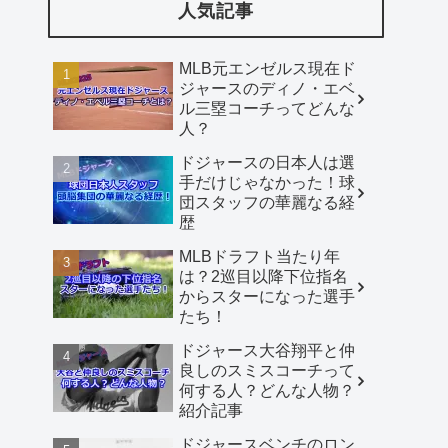
人気記事
MLB元エンゼルス現在ド
ジャースのディノ・エベ
ル三塁コーチってどんな
人？
ドジャースの日本人は選
手だけじゃなかった！球
団スタッフの華麗なる経
歴
MLBドラフト当たり年
は？2巡目以降下位指名
からスターになった選手
たち！
ドジャース大谷翔平と仲
良しのスミスコーチって
何する人？どんな人物？
紹介記事
ドジャースベンチのロン