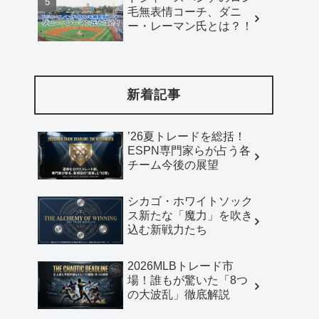
毛無表情コーチ、ダニ
ー・レーマン氏とは？！
新着記事
’26夏トレードを総括！
ESPN専門家らが占う各
チーム今後の展望
シカゴ・ホワイトソック
ス新たな「魔力」を吹き
込む新戦力たち
2026MLBトレード市
場！誰もが驚いた「8つ
の大波乱」徹底解説