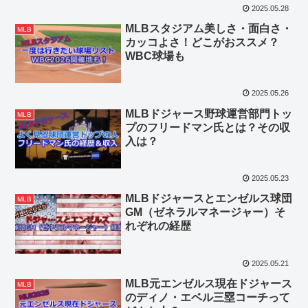
2025.05.28
MLBスタジアム美しさ・面白さ・
MLB
カッコよさ！どこがおススメ？
WBC球場も
2025.05.26
MLBドジャース野球運営部門トッ
MLB
プのフリードマン氏とは？その収
入は？
2025.05.23
MLBドジャースとエンゼルス球団
MLB
GM（ゼネラルマネージャー）そ
れぞれの経歴
2025.05.21
MLB元エンゼルス現在ドジャース
MLB
のディノ・エベル三塁コーチって