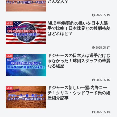
どんな人？
2025.05.19
MLB年俸/契約の違いを日本人選
MLB
手で比較！日本球界との報酬格差
はどれほど？
2025.05.17
ドジャースの日本人は選手だけじ
MLB
ゃなかった！球団スタッフの華麗
なる経歴
2025.05.15
ドジャース新しい一塁/内野コー
MLB
チ！クリス・ウッドワード氏の経
歴紹介記事
2025.05.13