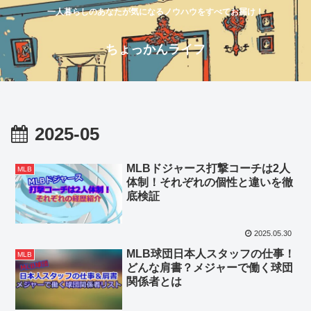
一人暮らしのあなたが気になるノウハウをすべてお届け！
ちょっかんライフ
2025-05
MLBドジャース打撃コーチは2人
MLB
体制！それぞれの個性と違いを徹
底検証
2025.05.30
MLB球団日本人スタッフの仕事！
MLB
どんな肩書？メジャーで働く球団
関係者とは