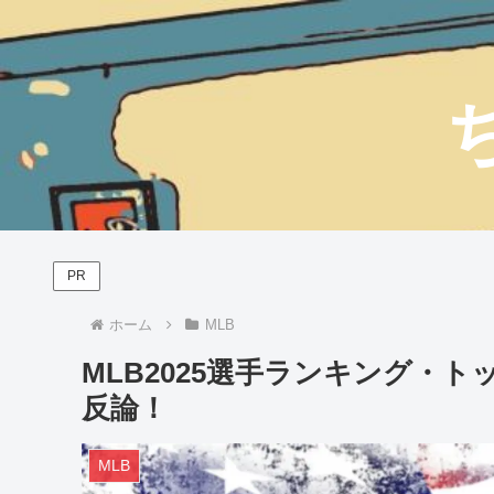
PR
ホーム
MLB
MLB2025選手ランキング・ト
反論！
MLB