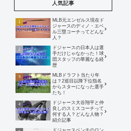
人気記事
MLB元エンゼルス現在ド
ジャースのディノ・エベ
ル三塁コーチってどんな
人？
ドジャースの日本人は選
手だけじゃなかった！球
団スタッフの華麗なる経
歴
MLBドラフト当たり年
は？2巡目以降下位指名
からスターになった選手
たち！
ドジャース大谷翔平と仲
良しのスミスコーチって
何する人？どんな人物？
紹介記事
ドジャースベンチのロン