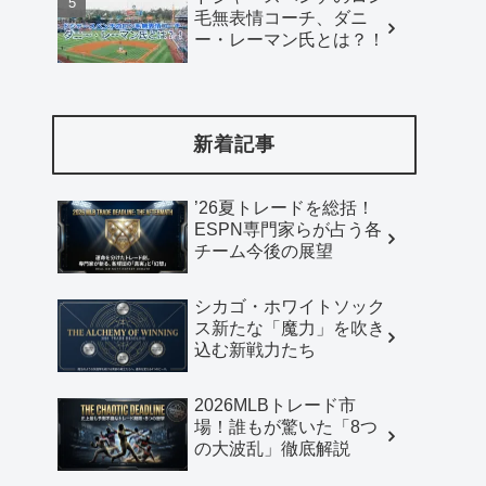
毛無表情コーチ、ダニ
ー・レーマン氏とは？！
新着記事
’26夏トレードを総括！
ESPN専門家らが占う各
チーム今後の展望
シカゴ・ホワイトソック
ス新たな「魔力」を吹き
込む新戦力たち
2026MLBトレード市
場！誰もが驚いた「8つ
の大波乱」徹底解説