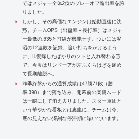
ではメジャー全体2位のプレーオフ進出率を誇
りました。
しかし、その高価なエンジンは始動直後に沈
黙。チームOPS（出塁率＋長打率）はメジャ
ー最低の.635と打線が機能せず、ついには泥
沼の12連敗を記録。追い打ちをかけるよう
に、IL復帰したばかりのソトと入れ替わる形
で、今度はリンドーアが左ふくらはぎを痛め
て長期離脱へ。
昨季終盤からの通算成績は47勝71敗（勝
率.398）まで落ち込み、開幕前の楽観ムード
は一瞬にして消え去りました。スター軍団と
いう華やかな看板とは裏腹に、チームは今、
底の見えない深刻な停滞期に喘いでいます。