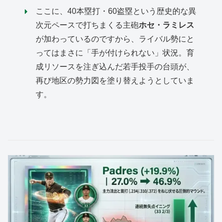
ここに、40本塁打・60盗塁という歴史的な異
次元ペースで打ちまくる主砲
ホセ・ラミレス
が加わっているのですから、ライバル勢にと
ってはまさに「手が付けられない」状況。育
成リソースを注ぎ込んだ若手投手の台頭が、
再び地区の勢力図を塗り替えようとしていま
す。