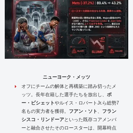
ニューヨーク・メッツ
オフにチームの解体と再構築に踏み切ったメ
ッツ。長年在籍した選手たちを放出し、
ボ
ー・ビシェット
やルイス・ロバートJr.ら総勢7
名もの実力者を獲得。
フアン・ソト
、
フラン
シスコ・リンドーア
といった既存コアメンバ
ーと融合させたそのロースターは、開幕時点