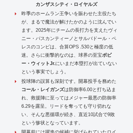
カンザスシティ・ロイヤルズ
昨季のホームラン王争いを賑わせた主役たち
が、まるで魔法が解けたかのように沈んでい
ます。2025年にチームの長打力を支えたヴィ
ニー・パスカンティーノとサルバドール・ペ
レスのコンビは、合算OPS .530と極度の低
迷。さらに衝撃的なのは、球界の至宝
ボビ
ー・ウィットJr.
にいまだ本塁打が出ていない
という事実でしょう。
投球陣の誤算も深刻です。開幕投手を務めた
コール・レイガンズ
は防御率6.00と打ち込ま
れ、救援陣に至ってはメジャー最悪の防御率
6.29を露呈。リードを奪っても守り切れな
い、そんな悪循環が続き、直近10試合で9敗
という惨状となっています。
開幕前には躍進の候補に挙げられていたロイ