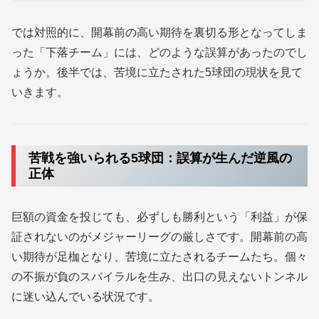
では対照的に、開幕前の高い期待を裏切る形となってしま
った「下落チーム」には、どのような誤算があったのでし
ょうか。後半では、苦境に立たされた5球団の現状を見て
いきます。
苦戦を強いられる5球団：誤算が生んだ逆風の
正体
巨額の資金を投じても、必ずしも勝利という「利益」が保
証されないのがメジャーリーグの厳しさです。開幕前の高
い期待が足枷となり、苦境に立たされるチームたち。個々
の不振が負のスパイラルを生み、出口の見えないトンネル
に迷い込んでいる状況です。