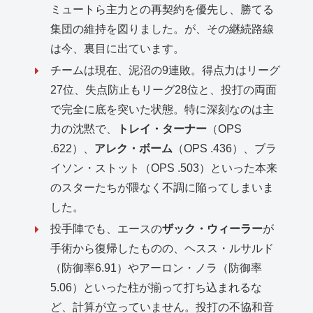
ミュートら主力との再契約を優先し、勝てる
集団の維持を図りました。が、その継続路線
は今、裏目に出ています。
チームは現在、泥沼の9連敗。得点力はリーグ
27位、失点防止もリーグ28位と、投打の両面
で完全に底を突いた状態。特に深刻なのは主
力の沈黙で、
トレイ・ターナー
（OPS
.622）、
アレク・ボーム
（OPS .436）、ブラ
イソン・ストット（OPS .503）といった本来
のスターたちが隈なく不調に陥ってしまいま
した。
投手陣でも、エースの
ザック・ウィーラー
が
手術から復帰したものの、ヘスス・ルサルド
（防御率6.91）やアーロン・ノラ（防御率
5.06）といった柱が揃って打ち込まれるな
ど、計算が立っていません。投打の不協和音