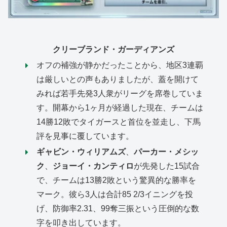
クリーブランド・ガーディアンズ
オフの補強が静かだったことから、地区3連覇
は厳しいとの声もありましたが、蓋を開けて
みれば若手先発3人衆がリーグを席巻していま
す。開幕から1ヶ月が経過した現在、チームは
14勝12敗でタイガースと首位を並走し、下馬
評を見事に覆しています。
ギャビン・ウィリアムズ
、
パーカー・メシッ
ク
、
ジョーイ・カンティロ
が先発した15試合
で、チームは13勝2敗という驚異的な勝率を
マーク。彼ら3人は合計85 2/3イニングを投
げ、防御率2.31、99奪三振という圧倒的な数
字を叩き出しています。