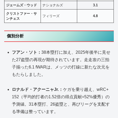
ジェームズ・ウッド
ナショナルズ
3.1
クリストファー・サ
フィリーズ
4.8
ンチェス
個別分析
フアン・ソト：
38本塁打に加え、2025年後半に見せ
た27盗塁の再現が期待されています。走走攻の三拍
子揃った6.1 fWARは、メッツの打線に新たな次元を
もたらしました。
ロナルド・アクーニャJr.：
ケガを乗り越え、wRC+
152（平均的打者の1.52倍の得点貢献=52%優秀）の
予測値。31本塁打、26盗塁と、再びリーグを支配す
る準備は整っています。