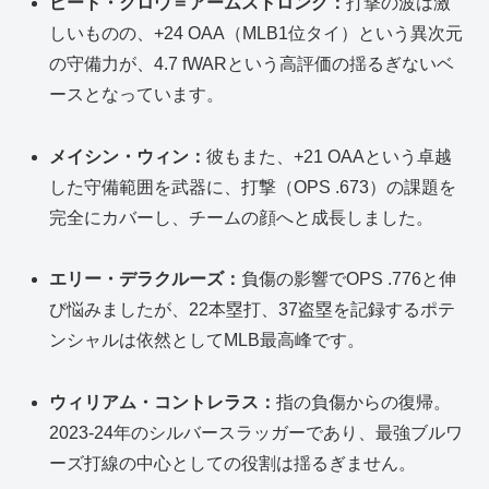
ピート・クロウ＝アームストロング：
打撃の波は激
しいものの、+24 OAA（MLB1位タイ）という異次元
の守備力が、4.7 fWARという高評価の揺るぎないベ
ースとなっています。
メイシン・ウィン：
彼もまた、+21 OAAという卓越
した守備範囲を武器に、打撃（OPS .673）の課題を
完全にカバーし、チームの顔へと成長しました。
エリー・デラクルーズ：
負傷の影響でOPS .776と伸
び悩みましたが、22本塁打、37盗塁を記録するポテ
ンシャルは依然としてMLB最高峰です。
ウィリアム・コントレラス：
指の負傷からの復帰。
2023-24年のシルバースラッガーであり、最強ブルワ
ーズ打線の中心としての役割は揺るぎません。