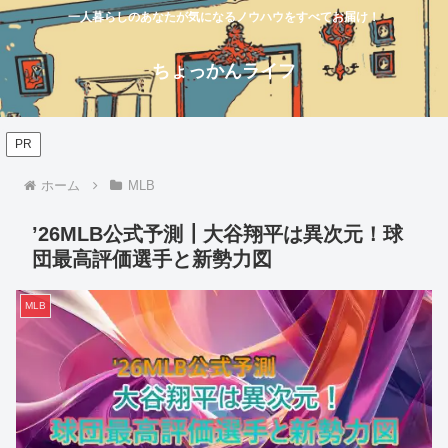
一人暮らしのあなたが気になるノウハウをすべてお届け！
ちょっかんライフ
PR
ホーム
MLB
’26MLB公式予測┃大谷翔平は異次元！球
団最高評価選手と新勢力図
MLB