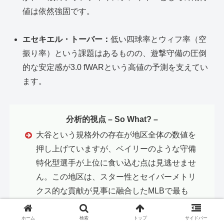
値は依然強固です。
エセキエル・トーバー：
低い四球率とウィフ率（空
振り率）という課題はあるものの、遊撃守備の圧倒
的な安定感が3.0 fWARという高値の予測を支えてい
ます。
分析的視点 – So What? –
大谷という規格外の存在が地区全体の数値を
押し上げていますが、ベイリーのような守備
特化型選手が上位に食い込む点は見逃せませ
ん。この地区は、スター性とセイバーメトリ
クス的な貢献が見事に融合したMLBで最も
「熱を帯びた磁場」と言えるでしょう。
ホーム
検索
トップ
サイドバー