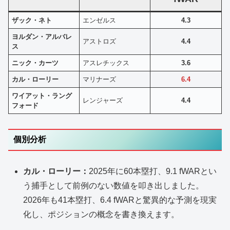
ザック・ネト
エンゼルス
4.3
ヨルダン・アルバレ
アストロズ
4.4
ス
ニック・カーツ
アスレチックス
3.6
カル・ローリー
マリナーズ
6.4
ワイアット・ラング
レンジャーズ
4.4
フォード
個別分析
カル・ローリー：
2025年に60本塁打、9.1 fWARとい
う捕手として前例のない数値を叩き出しました。
2026年も41本塁打、6.4 fWARと驚異的な予測を現実
化し、ポジションの概念を書き換えます。