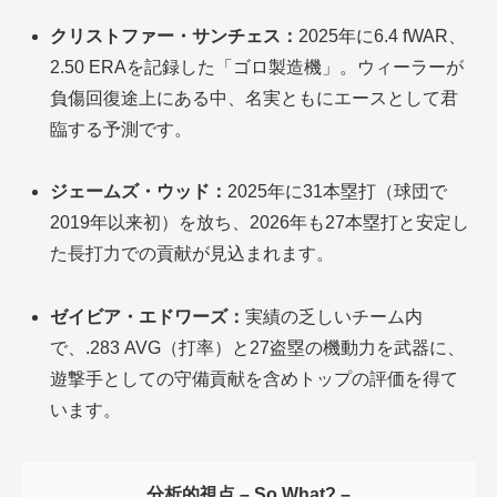
クリストファー・サンチェス：
2025年に6.4 fWAR、
2.50 ERAを記録した「ゴロ製造機」。ウィーラーが
負傷回復途上にある中、名実ともにエースとして君
臨する予測です。
ジェームズ・ウッド：
2025年に31本塁打（球団で
2019年以来初）を放ち、2026年も27本塁打と安定し
た長打力での貢献が見込まれます。
ゼイビア・エドワーズ：
実績の乏しいチーム内
で、.283 AVG（打率）と27盗塁の機動力を武器に、
遊撃手としての守備貢献を含めトップの評価を得て
います。
分析的視点 – So What? –