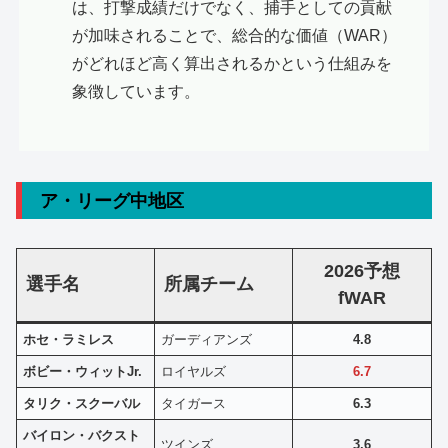
は、打撃成績だけでなく、捕手としての貢献
が加味されることで、総合的な価値（WAR）
がどれほど高く算出されるかという仕組みを
象徴しています。
ア・リーグ中地区
2026予想
選手名
所属チーム
fWAR
ホセ・ラミレス
ガーディアンズ
4.8
ボビー・ウィットJr.
ロイヤルズ
6.7
タリク・スクーバル
タイガース
6.3
バイロン・バクスト
ツインズ
3.6