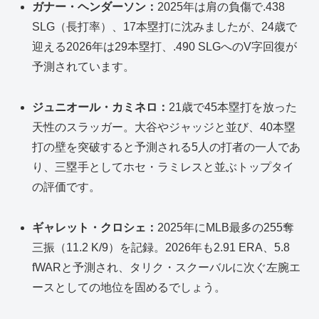
ガナー・ヘンダーソン：
2025年は肩の負傷で.438
SLG（長打率）、17本塁打に沈みましたが、24歳で
迎える2026年は29本塁打、.490 SLGへのV字回復が
予測されています。
ジュニオール・カミネロ：
21歳で45本塁打を放った
天性のスラッガー。大谷やジャッジと並び、40本塁
打の壁を突破すると予測される5人の打者の一人であ
り、三塁手としてホセ・ラミレスと並ぶトップタイ
の評価です。
ギャレット・クロシェ：
2025年にMLB最多の255奪
三振（11.2 K/9）を記録。2026年も2.91 ERA、5.8
fWARと予測され、タリク・スクーバルに次ぐ左腕エ
ースとしての地位を固めるでしょう。