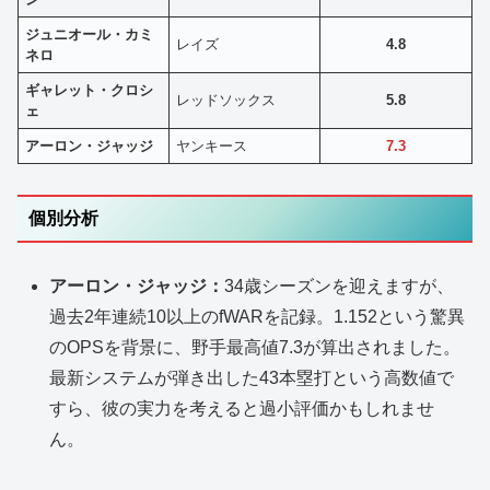
ジュニオール・カミ
レイズ
4.8
ネロ
ギャレット・クロシ
レッドソックス
5.8
ェ
アーロン・ジャッジ
ヤンキース
7.3
個別分析
アーロン・ジャッジ：
34歳シーズンを迎えますが、
過去2年連続10以上のfWARを記録。1.152という驚異
のOPSを背景に、野手最高値7.3が算出されました。
最新システムが弾き出した43本塁打という高数値で
すら、彼の実力を考えると過小評価かもしれませ
ん。