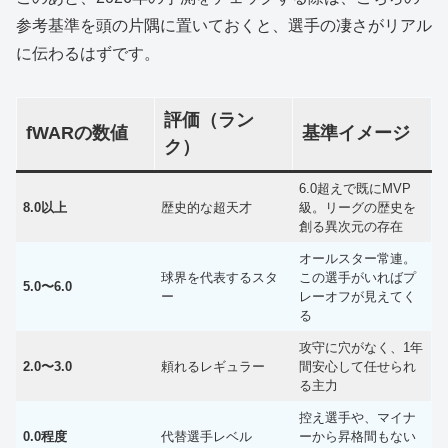
参考基準を頭の片隅に置いておくと、選手の凄さがリアル
に伝わるはずです。
評価（ラン
fWARの数値
基準イメージ
ク）
6.0超えで既にMVP
8.0以上
歴史的な超天才
級。リーグの歴史を
創る異次元の存在
オールスター常連。
球界を代表するスタ
この選手がいればプ
5.0〜6.0
ー
レーオフが見えてく
る
攻守に穴がなく、1年
2.0〜3.0
頼れるレギュラー
間安心して任せられ
る主力
控え選手や、マイナ
0.0程度
代替選手レベル
ーから昇格間もない