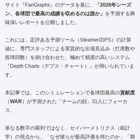
サイト『FanGraphs』のデータを基に、
「2026年シーズ
ン、各球団で最高の成績を収めるのは誰か」
を予測する興
味深いレポートを公開しました。
これには、定評ある予測ツール（Steamer/ZiPS）の計算
値に、専門スタッフによる実質的な出場見込み（打席数や
投球回数）を掛け合わせた、極めて精度の高いシステム
『Depth Charts（デプス・チャート）』が用いられていま
す。
本記事では、このシミュレーションで各球団最高の
貢献度
（
WAR
）が予測された「チームの顔」31人にフォーカ
ス。
単なる数字の羅列ではなく、セイバーメトリクス（統計
学）の視点から、「なぜ彼らが最高評価を得たのか」「期