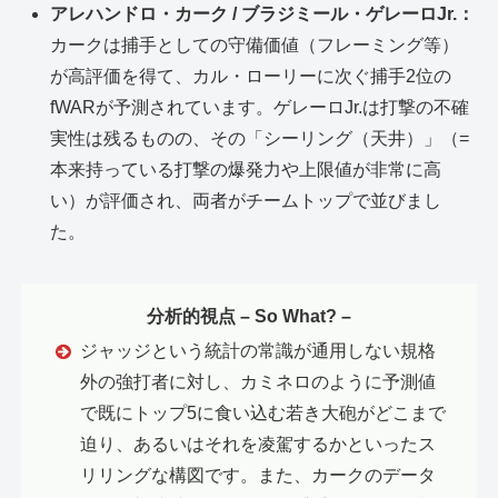
アレハンドロ・カーク / ブラジミール・ゲレーロJr.：
カークは捕手としての守備価値（フレーミング等）
が高評価を得て、カル・ローリーに次ぐ捕手2位の
fWARが予測されています。ゲレーロJr.は打撃の不確
実性は残るものの、その「シーリング（天井）」（=
本来持っている打撃の爆発力や上限値が非常に高
い）が評価され、両者がチームトップで並びまし
た。
分析的視点 – So What? –
ジャッジという統計の常識が通用しない規格
外の強打者に対し、カミネロのように予測値
で既にトップ5に食い込む若き大砲がどこまで
迫り、あるいはそれを凌駕するかといったス
リリングな構図です。また、カークのデータ