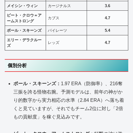
メイシン・ウィン
カージナルス
3.6
ピート・クロウ＝ア
カブス
4.7
ームストロング
ポール・スキーンズ
パイレーツ
5.4
エリー・デラクルー
レッズ
4.7
ズ
個別分析
ポール・スキーンズ：
1.97 ERA（防御率）、216奪
三振を誇る怪物右腕。予測モデルは、前年の神がか
り的数字から実力相応の水準（2.84 ERA）へ落ち着
くと見ていますが、それでもチーム2位に対し「2倍
もの貢献度」を稼ぐ見込みです。