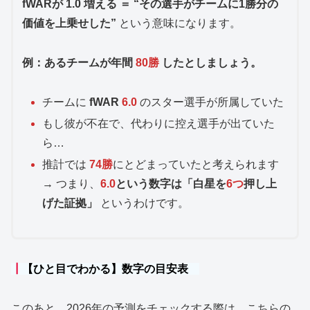
fWARが 1.0 増える ＝ “その選手がチームに1勝分の
価値を上乗せした”
という意味になります。
例：あるチームが年間
80勝
したとしましょう。
チームに
fWAR
6.0
のスター選手が所属していた
もし彼が不在で、代わりに控え選手が出ていた
ら
…
推計では
74勝
にとどまっていたと考えられます
→ つまり、
6.0
という数字は「白星を
6つ
押し上
げた証拠」
というわけです。
┃
【ひと目でわかる】数字の目安表
このあと、2026年の予測をチェックする際は、こちらの