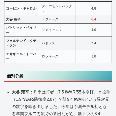
ダイヤモンドバック
コービン・キャロル
4.8
ス
大谷 翔平
ドジャース
8.4
パトリック・ベイリ
ジャイアンツ
4.6
ー
フェルナンド・タテ
パドレス
5.4
ィスJr.
エセキエル・トーバ
ロッキーズ
3.0
ー
個別分析
大谷 翔平：
昨季は打者（7.5 fWAR/55本塁打）と投手
（1.9 fWAR/防御率2.87）で計9.4 fWARという異次元
の数字を叩き出しました。今年は予測モデル初とな
る年間フル二刀流での算出ながら、断トツの8.4