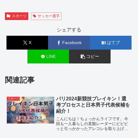
スポーツ
サッカー選手
シェアする
X
Facebook
はてブ
LINE
コピー
関連記事
パリ2024新競技ブレイキン！選
スポーツ
考プロセスと日本男子代表候補を
紹介！
こんにちは！ちょっかんライフです。今
回も一人暮らしの直観レーダーにピピピ
ッと引っかかったアレコレを取り上げて
まいります。パリ五輪2024で、新競技が