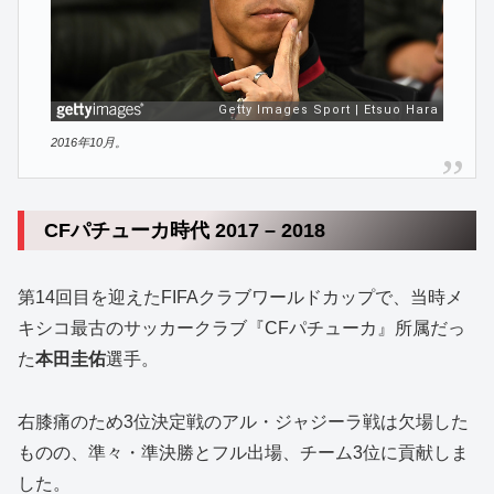
2016年10月。
CFパチューカ時代 2017 – 2018
第14回目を迎えたFIFAクラブワールドカップで、当時メ
キシコ最古のサッカークラブ『CFパチューカ』所属だっ
た
本田圭佑
選手。
右膝痛のため3位決定戦のアル・ジャジーラ戦は欠場した
ものの、準々・準決勝とフル出場、チーム3位に貢献しま
した。