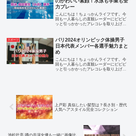
のかわいい素顔！水泳も学業も全
力プレー
こんにちは！ちょっかんライフです。今
回も一人暮らしの直観レーダーにピピピ
ッと引っかかったアレコレを取り上げて
まいります。Embed from Getty
Imageswindow.gie=window.gie||function(c)
{(g...
パリ2024オリンピック体操男子
スポーツ
日本代表メンバー各選手魅力まと
め
こんにちは！ちょっかんライフです。今
回も一人暮らしの直観レーダーにピピピ
ッと引っかかったアレコレを取り上げて
まいります。Embed from Getty
Imageswindow.gie=window.gie||function(c)
{(g...
上戸彩 真似したい髪型は？長さ別・歴代
人気ヘアスタイル完全コレクション
池松壮亮 噂の共演女優も一緒に画像比