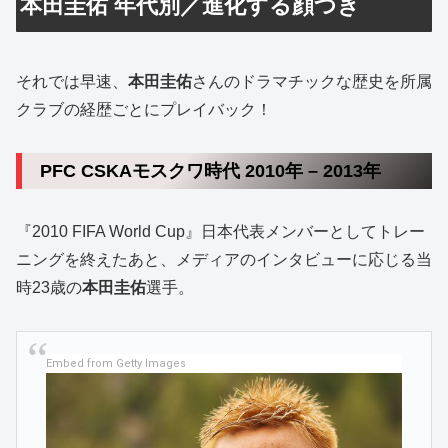
本田圭佑 年代別／進化する顔つき
それでは早速、
本田圭佑
さんのドラマチックな歴史を所属
クラブの経歴ごとにプレイバック！
PFC CSKAモスクワ時代 2010年 – 2013年
『2010 FIFA World Cup』日本代表メンバーとしてトレー
ニングを終えたあと、メディアのインタビューに応じる当
時23歳の
本田圭佑
選手。
Embed from Getty Images