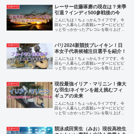
オリンピックに登場することになりまし
たね。種目名はブレイクダンスの名でも
レーサー佐藤琢磨の現在は？来季
スポーツ
知られる『ブレイキン...
引退？インディ500参戦後の今
こんにちは！ちょっかんライフです。今
回も一人暮らしの直観レーダーにピピピ
ッと引っかかったアレコレを取り上げて
まいります。佐藤琢磨レーシングドライ
バーとしての歩みEmbed from Getty
Imageswindow.gie=window...
パリ2024新競技ブレイキン！日
スポーツ
本女子代表候補注目選手を紹介！
こんにちは！ちょっかんライフです。今
回も一人暮らしの直観レーダーにピピピ
ッと引っかかったアレコレを取り上げて
まいります。ブレイキンとは？ブレイキ
ンは音楽に乗せて身体のあらゆるところ
を使い、回ったり、跳ねたりとダイナミ
現役最強イリア・マリニン！偉大
スポーツ
ックでアクロバティックな...
な羽生/ネイサンを超え挑むフィ
ギュアの未来
こんにちは！ちょっかんライフです。今
回も一人暮らしの直観レーダーにピピピ
ッと引っかかったアレコレを取り上げて
まいります。 この投稿をInstagramで見
る ISU Figure Skating ⛸
(@isufigureskating)がシ...
競泳成田実生（みお）現役高校生
スポーツ