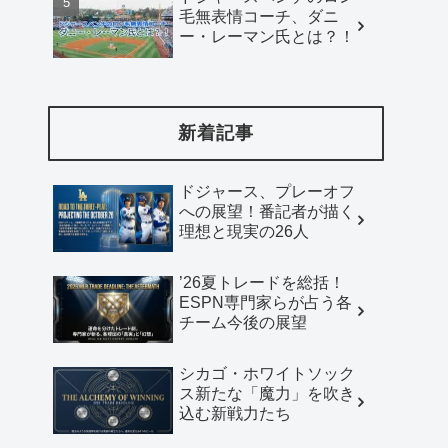
毛無表情コーチ、ダニ
ー・レーマン氏とは？！
新着記事
ドジャース、プレーオフ
への展望！番記者が描く
理想と現実の26人
’26夏トレードを総括！
ESPN専門家らが占う各
チーム今後の展望
シカゴ・ホワイトソック
ス新たな「魔力」を吹き
込む新戦力たち