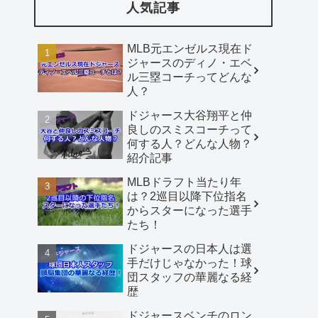
人気記事
MLB元エンゼルス現在ド
ジャースのディノ・エベ
ル三塁コーチってどんな
人？
ドジャース大谷翔平と仲
良しのスミスコーチって
何する人？どんな人物？
紹介記事
MLBドラフト当たり年
は？2巡目以降下位指名
からスターになった選手
たち！
ドジャースの日本人は選
手だけじゃなかった！球
団スタッフの華麗なる経
歴
ドジャースベンチのロン