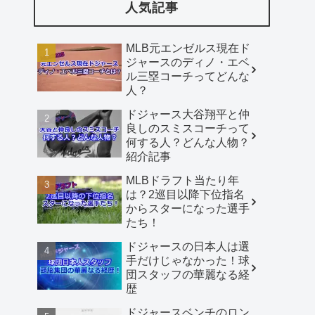
人気記事
MLB元エンゼルス現在ド
ジャースのディノ・エベ
ル三塁コーチってどんな
人？
ドジャース大谷翔平と仲
良しのスミスコーチって
何する人？どんな人物？
紹介記事
MLBドラフト当たり年
は？2巡目以降下位指名
からスターになった選手
たち！
ドジャースの日本人は選
手だけじゃなかった！球
団スタッフの華麗なる経
歴
ドジャースベンチのロン