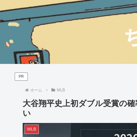
PR
ホーム
MLB
大谷翔平史上初ダブル受賞の確率
い
MLB