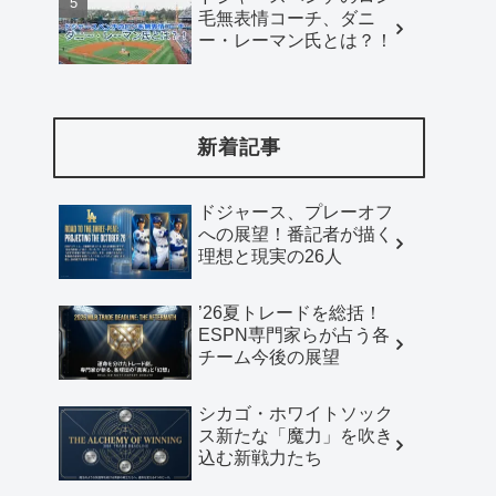
毛無表情コーチ、ダニ
ー・レーマン氏とは？！
新着記事
ドジャース、プレーオフ
への展望！番記者が描く
理想と現実の26人
’26夏トレードを総括！
ESPN専門家らが占う各
チーム今後の展望
シカゴ・ホワイトソック
ス新たな「魔力」を吹き
込む新戦力たち