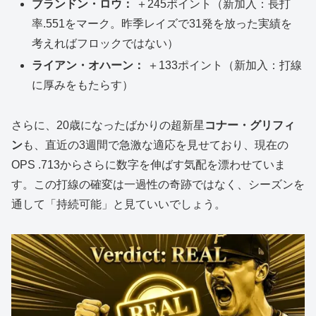
ブランドン・ロウ：
＋245ポイント（新加入：長打
率.551をマーク。昨季レイズで31発を放った実績を
考えればフロックではない）
ライアン・オハーン：
＋133ポイント（新加入：打線
に厚みをもたらす）
さらに、20歳になったばかりの超新星
コナー・グリフィ
ン
も、直近の3週間で急激な適応を見せており、現在の
OPS .713からさらに数字を伸ばす気配を漂わせていま
す。この打線の確変は一過性の奇跡ではなく、シーズンを
通して「持続可能」と見ていいでしょう。