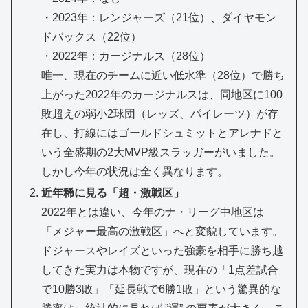
・2023年：レンジャーズ（21位）、ダイヤモン
ドバックス（22位）
・2022年：カージナルス（28位）
唯一、現在のチームに近い低水準（28位）で勝ち
上がった2022年のカージナルスは、同地区に100
敗超えの弱小2球団（レッズ、パイレーツ）が存
在し、打線にはゴールドシュミットとアレナドと
いう全盛期の2大MVP級スラッガーがいました。
しかし今年の状況は全く異なります。
近年稀に見る「超・激戦区」
2022年とは違い、今年のナ・リーグ中地区は
「メジャー最高の激戦区」へと変貌しています。
ドジャースやレイズといった強豪を相手に勝ち越
してきた実力は本物ですが、現在の「1点差試合
で10勝3敗」「延長戦で6勝1敗」という驚異的な