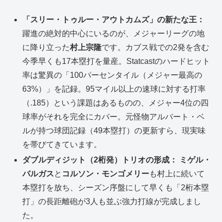
「スリー・トゥルー・アウトカムズ」の新たな王：
躍進の絶対的中心にいるのが、メジャーリーグの地
に降り立った
村上宗隆
です。カブス戦での2発を含む
今季早くも17本塁打を量産。Statcastのハードヒット
率は驚異の「100パーセンタイル（メジャー最高の
63%）」を記録。95マイル以上の速球に対する打率
（.185）という課題はあるものの、メジャー4位の四
球率がそれを完全にカバー。元怪物アルバート・ベ
ルが持つ球団記録（49本塁打）の更新すら、現実味
を帯びてきています。
ダブルディジット（2桁発）トリオの形成：
ミゲル・
バルガス
と
コルソン・モンゴメリー
も村上に続いて
本塁打を放ち、シーズン序盤にして早くも「2桁本塁
打」の長距離砲が3人も並ぶ強力打線が完成しまし
た。