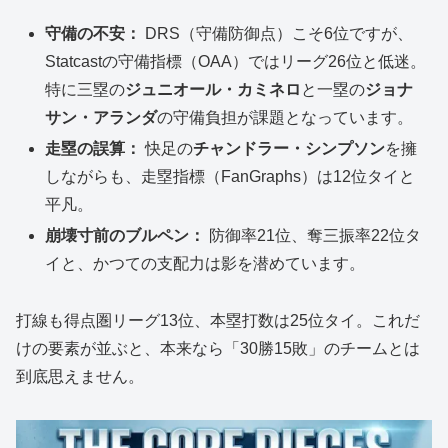
守備の不安：
DRS（守備防御点）こそ6位ですが、
Statcastの守備指標（OAA）ではリーグ26位と低迷。
特に三塁の
ジュニオール・カミネロ
と一塁の
ジョナ
サン・アランダ
の守備負担が課題となっています。
走塁の誤算：
快足の
チャンドラー・シンプソン
を擁
しながらも、走塁指標（FanGraphs）は12位タイと
平凡。
崩壊寸前のブルペン：
防御率21位、奪三振率22位タ
イと、かつての支配力は影を潜めています。
打線も得点圏リーグ13位、本塁打数は25位タイ。これだ
けの要素が並ぶと、本来なら「30勝15敗」のチームとは
到底思えません。