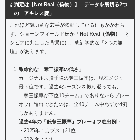
判定は【Not Real（偽物）】：データを裏切る2つ
の「アキレス腱」
これほど魅力的な若手が躍動しているにもかかわら
ず、ショーンフィールド氏が「
Not Real（偽物）
」と
シビアに判定した背景には、統計学的な「2つの無
理」があります。
致命的な「奪三振率の低さ」
カージナルス投手陣の奪三振率は、現在メジャー
最下位です。過去4シーズンを振り返っても、
「奪三振率が下位10チーム」でありながらプレー
オフに進出できたのは、全40チーム中わずか4例
しかありません。
過去4年の「低奪三振率」プレーオフ進出例：
・2025年：カブス（21位）
・2024年：なし