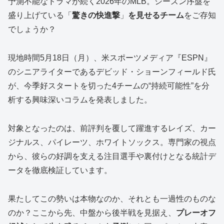
予測不能なドラマが続く2026年のMLB。シーズン序盤を
盛り上げている「
驚きの快進撃
」
を見せるチーム
をご存知
でしょうか？
現地時間5月18日（月）、米スポーツメディア『ESPN』
のシニアライターであるデビッド・ショーンフィールド氏
が、今季好スタートを切った4チームの“持続可能性”を分
析する興味深いコラムを発表しました。
対象となったのは、前評判を覆して躍進するレイズ、カー
ジナルス、パイレーツ、ホワイトソックス。専門家の視点
から、彼らの好調を支える注目選手や裏付けとなる統計デ
ータを徹底検証しています。
果たしてこの勢いは本物なのか、それとも一過性のものな
のか？ここから先、中盤から後半戦を見据え、
プレーオフ