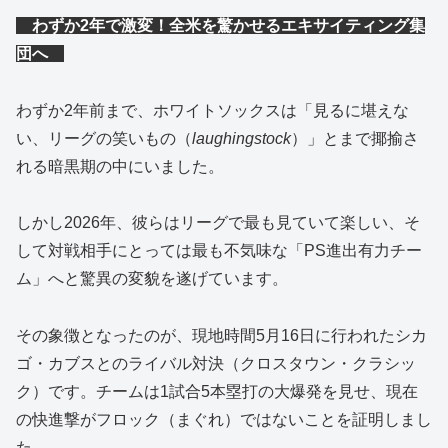
わずか2年で激変！全米を驚かせるエキサイティング集
団へ
わずか2年前まで、ホワイトソックスは「見るに堪えな
い、リーグの笑いもの（
laughingstock
）」とまで揶揄さ
れる暗黒期の中にいました。
しかし2026年、彼らはリーグで最も見ていて楽しい、そ
して対戦相手にとっては最も不気味な「PS進出有力チー
ム」へと驚異の変貌を遂げています。
その象徴となったのが、現地時間5月16日に行われたシカ
ゴ・カブスとのライバル対決（クロスタウン・クラシッ
ク）です。チームは1試合5本塁打の大爆発を見せ、現在
の快進撃がフロック（まぐれ）ではないことを証明しまし
た。