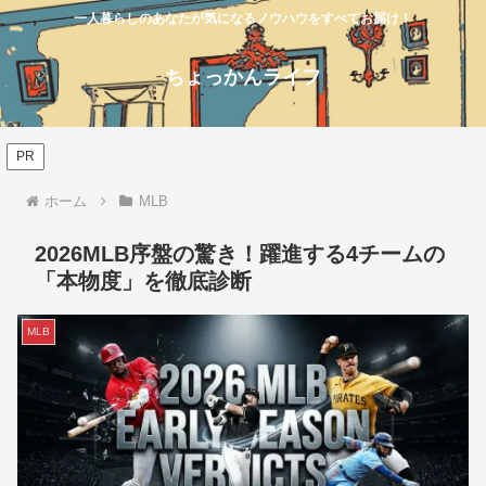
一人暮らしのあなたが気になるノウハウをすべてお届け！
ちょっかんライフ
PR
ホーム
MLB
2026MLB序盤の驚き！躍進する4チームの
「本物度」を徹底診断
MLB