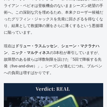
ライアン・ペピオは登板機会のないままシーズン絶望の手
術へ。この深刻な穴を埋めるため、本来クローザー候補だ
ったグリフィン・ジャックスを先発に回さざるを得なくな
り、結果として救援陣の層をさらに薄くするという悪循環
に陥っています。
現在は
ドリュー・ラスムッセン
、
シェーン・マクラナハ
ン
、
ニック・マルティネス
の3本柱が牽引していますが、
故障歴のある彼らは球数制限を設けた「5回で降板する先
発（five-and-dive）」。シーズンが進むにつれ、ブルペン
への負荷は増すばかりです。