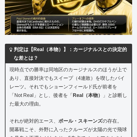
判定は【Real（本物）】：カージナルスとの決定的
な差とは？
現時点での勝率は同地区のカージナルスのほうが上で
あり、直接対決でもスイープ（4連敗）を喫したパイ
レーツ。それでもショーンフィールド氏が前者を
「Not Real」とし、後者を「
Real（本物）
」と診断し
た最大の理由。
それが絶対的エース、
ポール・スキーンズ
の存在。
開幕戦こそ、外野に入ったクルーズが太陽の光で飛球