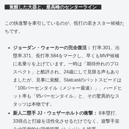
覚醒した大器と、最高峰のセンターライン
この快進撃を牽引しているのが、投打の若きスター候補た
ちです。
ジョーダン・ウォーカーの完全復活：
打率.301、出
塁率.371、長打率.584をマークし、早くもMVP候補
に名乗りを上げています。一時は「期待外れのプロ
スペクト」と酷評され、24歳にして見限る声もあり
ましたが、見事に覚醒。Statcastのバットスピードは
「100パーセンタイル（メジャー最速）」、ハードヒ
ット率も「95パーセンタイル」と、その驚異的なス
タッツは本物です。
新人二塁手 JJ・ウェザーホルトの衝撃：
8本塁打、
33得点と打線を活性化させるだけでなく、遊撃手並