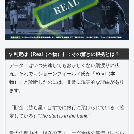
判定は【Real（本物）】：その驚きの根拠とは？
データ上はいつ失速してもおかしくない綱渡りの状
況。それでもショーンフィールド氏が「
Real（本
物）
」と診断したのには、非常に現実的な理由があり
ます。
「貯金（勝ち星）はすでに銀行に預けられている（確
定している）
“The start is in the bank.”
」
最大の理由は、現在のア・リーグ全体の停滞（レベル