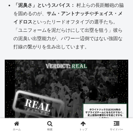
「泥臭さ」というスパイス：
村上らの長距離砲の脇
を固めるのが、
サム・アントナッチ
や
チェイス・メ
イドロス
といったリードオフタイプの選手たち。
「ユニフォームを泥だらけにして出塁を狙う」彼ら
の泥臭い出塁能力が、パワー一辺倒ではない強固な
打線の繋がりを生み出しています。
ホーム
検索
トップ
サイドバー