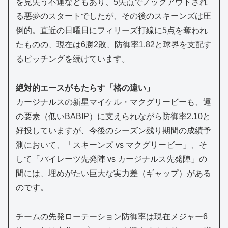
を見失う不運などもあり、5失点でノックアウトされ
る悪夢のスタートでしたが、その後のスキーンズは圧
倒的。直近の日曜日にフィリーズ打線に5点を奪われ
たものの、現在は6勝2敗、防御率1.82と球界を支配す
るピッチングを続けています。
絶対的エースがもたらす「格の違い」
カージナルスの新星マイケル・マクグリービーも、運
の要素（低いBABIP）に支えられながら防御率2.10と
好投していますが、今後のシーズン残り期間の成績予
測において、「スキーンズ vs マクグリービー」、そ
して「パイレーツ先発陣 vs カージナルス先発陣」の
間には、埋めがたい巨大な実力差（ギャップ）がある
のです。
チームの先発ローテーション防御率は現在メジャー6