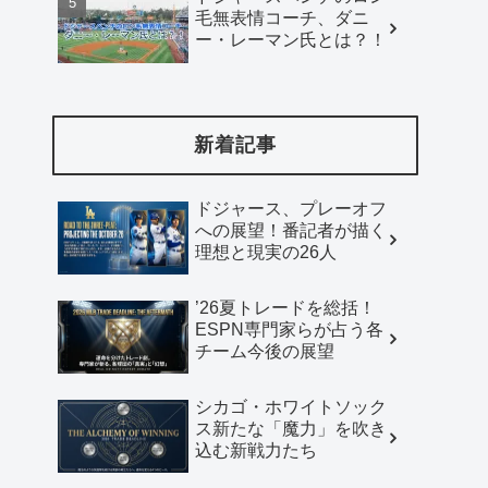
毛無表情コーチ、ダニ
ー・レーマン氏とは？！
新着記事
ドジャース、プレーオフ
への展望！番記者が描く
理想と現実の26人
’26夏トレードを総括！
ESPN専門家らが占う各
チーム今後の展望
シカゴ・ホワイトソック
ス新たな「魔力」を吹き
込む新戦力たち