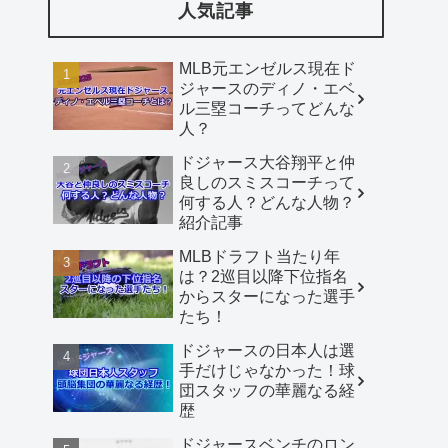
人気記事
MLB元エンゼルス現在ド
ジャースのディノ・エベ
ル三塁コーチってどんな
人？
ドジャース大谷翔平と仲
良しのスミスコーチって
何する人？どんな人物？
紹介記事
MLBドラフト当たり年
は？2巡目以降下位指名
からスターになった選手
たち！
ドジャースの日本人は選
手だけじゃなかった！球
団スタッフの華麗なる経
歴
ドジャースベンチのロン