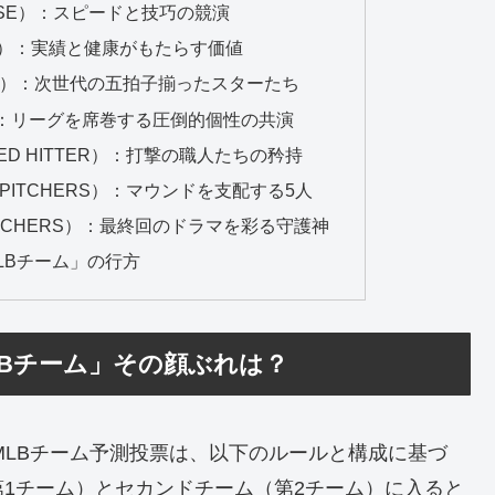
ASE）：スピードと技巧の競演
SE）：実績と健康がもたらす価値
OP）：次世代の五拍子揃ったスターたち
D）：リーグを席巻する圧倒的個性の共演
ED HITTER）：打撃の職人たちの矜持
 PITCHERS）：マウンドを支配する5人
PITCHERS）：最終回のドラマを彩る守護神
MLBチーム」の行方
LBチーム」その顔ぶれは？
ルMLBチーム予測投票は、以下のルールと構成に基づ
1チーム）とセカンドチーム（第2チーム）に入ると