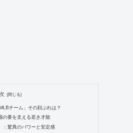
次
ルMLBチーム」その顔ぶれは？
：扇の要を支える若き才能
SE）：驚異のパワーと安定感