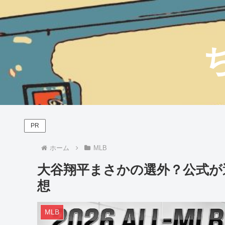
PR
ホーム
MLB
大谷翔平まさかの選外？公式が
想
MLB