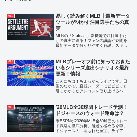
易しく読み解くMLB┃最新データ
MLB
ツールが明かす注目選手たちの真
実
MLBの『Statcast』新機能で注目選手た
ちの真実に迫る！ファンの議論や疑問を
最新データで分かりやすく解説。スキー
ンズの球速問題やヤンキース守備陣の印
象差、熾烈な新人王レースまで、データ
で読み解く新しい野球の楽しみ方をお届
MLBプレーオフ前に知っておきた
MLB
けします。
い各シリーズ進出シナリオ＆最終
更新！情報
こんにちは！ちょっかんライフです。日
常のなかで、直観レーダーにピピピッと
引っかかったアレコレを取り上げるペー
ジーー。Embed from Getty
Imageswindow.gie=window.gie||function(c)
{(gie...
’26MLB全30球団トレード予測！
MLB
ドジャースのウォード運命は？
米ESPNが2026年MLB全30球団のトレー
ド戦略を徹底分析。混迷を極める今季、
ドジャースの「埋もれた至宝」ライア
ン・ウォードに解放の道はあるか？メッ