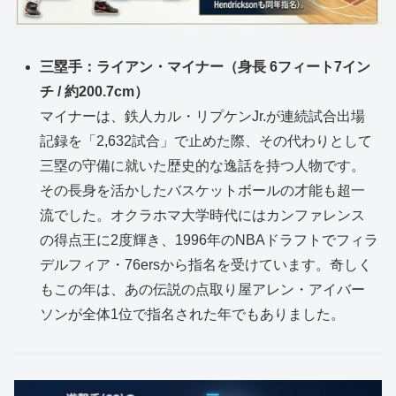
三塁手：ライアン・マイナー（身長 6フィート7イン
チ / 約200.7cm）
マイナーは、鉄人カル・リプケンJr.が連続試合出場
記録を「2,632試合」で止めた際、その代わりとして
三塁の守備に就いた歴史的な逸話を持つ人物です。
その長身を活かしたバスケットボールの才能も超一
流でした。オクラホマ大学時代にはカンファレンス
の得点王に2度輝き、1996年のNBAドラフトでフィラ
デルフィア・76ersから指名を受けています。奇しく
もこの年は、あの伝説の点取り屋アレン・アイバー
ソンが全体1位で指名された年でもありました。