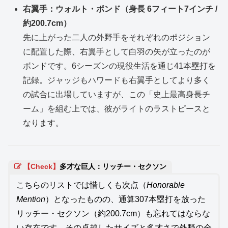
右翼手：ウォルト・ボンド（身長 6フィート7インチ /
約200.7cm）
先に上がった二人の外野手をそれぞれのポジション
に配置した際、右翼手として白羽の矢が立ったのが
ボンドです。6シーズンの現役生活を通じ41本塁打を
記録。ジャッジもハワードも右翼手としてより多く
の試合に出場していますが、この「史上最高身長チ
ーム」を組む上では、彼がライトのラストピースと
なります。
【
Check
】
多才な巨人：リッチー・セクソン
こちらのリストでは惜しくも次点（
Honorable
Mention
）となったものの、通算307本塁打を放った
リッチー・セクソン（約200.7cm）も忘れてはならな
い存在です。その卓越したサイズと多才さで外野の全