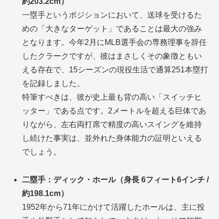
約203.2cm）
一塁手というポジションにおいて、送球を受けるた
めの「大きなターゲット」であることは最大の強み
となります。今年2月にMLB選手会の専務理事を辞任
したクラークですが、彼はまさしくその象徴ともい
える存在で、15シーズンの現役生活で通算251本塁打
を記録しました。
特筆すべきは、彼が史上最も背の高い「スイッチヒ
ッター」である点です。2メートルを超える巨体であ
りながら、左右両打席で精度の高いスイングを維持
し続けた事実は、並外れた身体能力の証明といえる
でしょう。
二塁手：ディック・ホール（身長 6フィート6インチ /
約198.1cm）
1952年から71年にかけて活躍したホールは、主に投