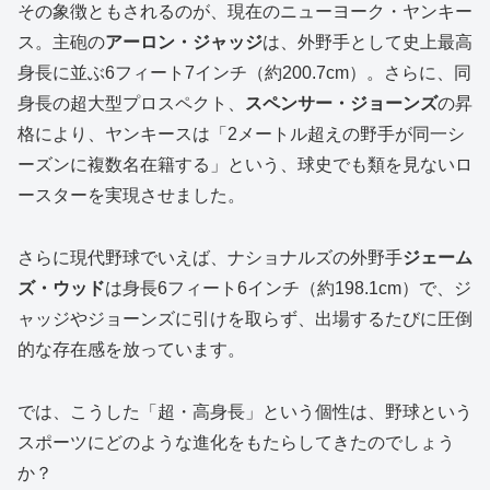
その象徴ともされるのが、現在のニューヨーク・ヤンキー
ス。主砲の
アーロン・ジャッジ
は、外野手として史上最高
身長に並ぶ6フィート7インチ（約200.7cm）。さらに、同
身長の超大型プロスペクト、
スペンサー・ジョーンズ
の昇
格により、ヤンキースは「2メートル超えの野手が同一シ
ーズンに複数名在籍する」という、球史でも類を見ないロ
ースターを実現させました。
さらに現代野球でいえば、ナショナルズの外野手
ジェーム
ズ・ウッド
は身長6フィート6インチ（約198.1cm）で、ジ
ャッジやジョーンズに引けを取らず、出場するたびに圧倒
的な存在感を放っています。
では、こうした「超・高身長」という個性は、野球という
スポーツにどのような進化をもたらしてきたのでしょう
か？