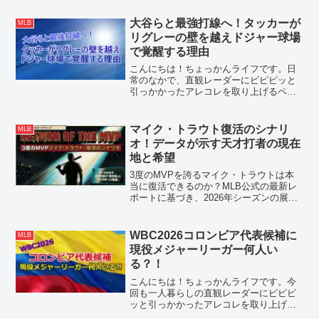
ツの連敗やフィリーズの激震など、最新
の移籍市場動向と各チームの補強ポイン
大谷らと最強打線へ！タッカーが
MLB
トを網羅！
リグレーの壁を越えドジャー球場
で覚醒する理由
こんにちは！ちょっかんライフです。日
常のなかで、直観レーダーにピピピッと
引っかかったアレコレを取り上げるペー
ジーー。Embed from Getty
Imageswindow.gie=window.gie||function(c)
{(gie...
マイク・トラウト復活のシナリ
MLB
オ！データが示す天才打者の現在
地と希望
3度のMVPを誇るマイク・トラウトは本
当に復活できるのか？MLB公式の最新レ
ポートに基づき、2026年シーズンの展望
を徹底解説。驚異の「秒速29.9フィー
ト」の走力や全MLBトップの打撃指標な
ど、データが示す天才復活の根拠に迫り
WBC2026コロンビア代表候補に
MLB
ます。
現役メジャーリーガー何人い
る？！
こんにちは！ちょっかんライフです。今
回も一人暮らしの直観レーダーにピピピ
ッと引っかかったアレコレを取り上げて
まいります。開催まであと1年を切った