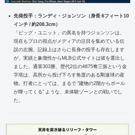
先発投手：ランディ・ジョンソン（身長 6フィート10
インチ / 約208.3cm）
「ビッグ・ユニット」の異名を持つジョンソンは、
現在もプロの視点がメディアの注目を集めている伝
説の左腕。記録上はさらに長身の投手も存在します
が、実績と象徴性からMLB公式サイトは彼を選出し
ました。通算303勝、歴代2位の4875奪三振という金
字塔は、高所から投げ下ろす角度のある剛速球の産
物。打者にとっては、まるで ”建物の2階からボール
が降ってくる” ような、未体験ゾーンとの戦いでし
た。