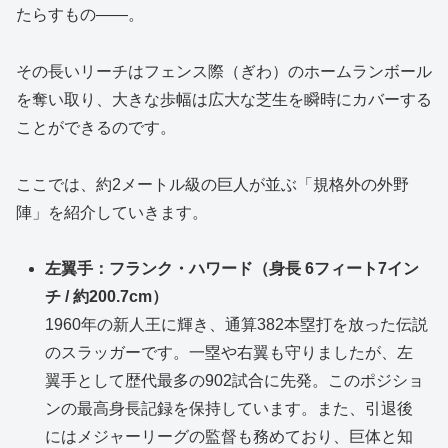
たらすもの――。
その長いリーチはフェンス際（ぎわ）のホームランボール
を奪い取り、大きな歩幅は広大な芝生を瞬時にカバーする
ことができるのです。
ここでは、約2メートル級の巨人が並ぶ「規格外の外野
陣」を紹介していきます。
左翼手：フランク・ハワード（身長 6フィート7イン
チ / 約200.7cm）
1960年の新人王に輝き、通算382本塁打を放った伝説
のスラッガーです。一塁や右翼も守りましたが、左
翼手として歴代最多の902試合に先発。このポジショ
ンの最高身長記録を保持しています。また、引退後
にはメジャーリーグの監督も務めており、巨体と知