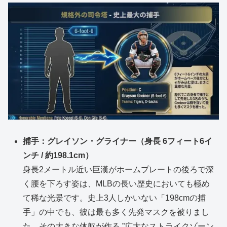
捕手：グレイソン・グライナー（身長 6フィート6イ
ンチ / 約198.1cm）
身長2メートル近い巨漢がホームプレートの後ろで深
く腰を下ろす姿は、MLBの長い歴史においても極め
て稀な光景です。史上3人しかいない「198cmの捕
手」の中でも、彼は最も多く先発マスクを被りまし
た。その大きな体躯が作る ”広大なストライクゾーン