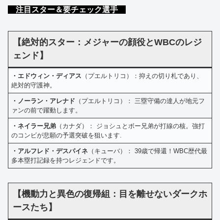
注目スター＆要チェック選手
【絶対的スター：メジャーの顔役とWBCのレジ
ェンド】
・エドウィン・ディアス
（プエルトリコ）：抑えの切り札であり、
絶対的守護神。
・ノーラン・アレナド
（プエルトリコ）： 三塁守備の達人が地元フ
ァンの前で躍動します。
・ネイラー兄弟
（カナダ）： ジョシュとボー兄弟が打線の核。強打
のコンビが悲願の予選突破を狙います.
・アルフレド・デスパイネ
（キューバ）： 39歳で帰還！WBC歴代最
多本塁打記録を持つレジェンドです。
【機動力と異色の復帰組：目を離せないダークホ
ースたち】