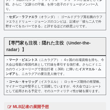
戦。さらに「父譲りの守備」を持つ息子のドリューがメンバー入
り。
・セダン・ラファエラ
（オランダ）： ゴールドグラブ賞右腕のラフ
ァエラとドリュー・ジョーンズのコンビは、記者が「彼ら二人で外
野すべてをカバーできる」と評するほどの鉄壁ぶりです。
【専門家も注視：隠れた主役（Under-the-
radar）】
・マーク・ビエントス
（ニカラグア）： 4ヶ国の出場資格を持ち、今
大会は母親の母国代表として打線を牽引する強打者。さらにドミニ
カのウィンターリーグで首位打者（.368）に輝いた
イスマエル・ム
ンギア
も、ニカラグアの要注意人物です。
・コール・キャリッグ
（イスラエル）： ロッキーズ期待の有望株。
マイナーでは中堅手として活躍していますが、今大会ではショート
として起用される予定で、そのユーティリティ性が鍵を握ります。
MLB記者の展開予想