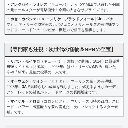
・アレクセイ・ラミレス
（キューバ）： かつてMLBで活躍した44歳
の元オールスターが電撃復帰！今回の大きなサプライズです。
・ホセ・カバジェロ ＆ エンリケ・ブラッドフィールドJr.
（パナ
マ）： ア・リーグ盗塁王のカバジェロとオリオールズの有望株ブラ
ッドフィールドJr.のコンビが、機動力で相手を翻弄します。
【専門家も注視：次世代の怪物＆NPBの至宝】
・リバン・モイネロ
（キューバ）： 左投げの剛腕。2024年に最優秀
ERA
タイトル（防御率）、2025年にはパ・リーグのMVPに輝いた、
今や『
NPB
』最強の投手の一人です。
・オーウェン・ケイシー
（カナダ）： マーリンズ傘下の有望株。
2025年に
3A
で素晴らしい成績を残しました。燃えるようなカナディ
アン・レッドの髪色がトレードマークの長距離砲です。
・マイケル・アロヨ
（コロンビア）： マリナーズ期待の21歳。スピ
ード、パワー、出塁能力を兼ね備えた「次にブレイクするスター候
補」です。