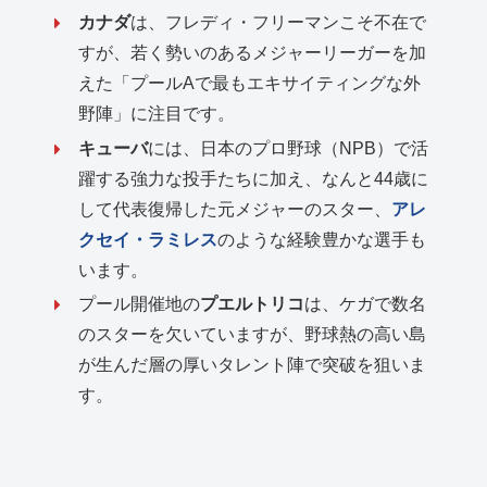
カナダ
は、フレディ・フリーマンこそ不在で
すが、若く勢いのあるメジャーリーガーを加
えた「プールAで最もエキサイティングな外
野陣」に注目です。
キューバ
には、日本のプロ野球（NPB）で活
躍する強力な投手たちに加え、なんと44歳に
して代表復帰した元メジャーのスター、
アレ
クセイ・ラミレス
のような経験豊かな選手も
います。
プール開催地の
プエルトリコ
は、ケガで数名
のスターを欠いていますが、野球熱の高い島
が生んだ層の厚いタレント陣で突破を狙いま
す。