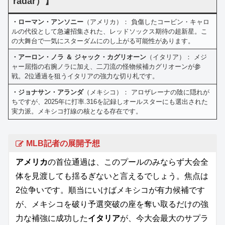
radar）】
・ローマン・アンソニー
（アメリカ）： 負傷したコービン・キャロ
ルの代役として急遽招集された、レッドソックス期待の超新星。こ
の大舞台で一気にスターダムにのし上がる可能性があります。
・アーロン・ノラ ＆ ジャック・カグリオーン
（イタリア）： メジ
ャー屈指の右腕ノラに加え、二刀流の怪物候補カグリオーンが参
戦。2位通過を狙うイタリアの強力な切り札です。
・ジョナサン・アランダ
（メキシコ）： アロザレーナの陰に隠れが
ちですが、2025年に打率.316を記録しオールスターにも選出された
実力派。メキシコ打線の核となる存在です。
MLB記者の展開予想
アメリカ
の首位通過は、このプールのみならず大会全
体を見渡しても揺るぎないと言えるでしょう。焦点は
2位争いです。順当にいけばメキシコが有力候補です
が、メキシコを破り予選突破の座を奪い取るだけの強
力な補強に成功した
イタリア
が、今大会最大のサプラ