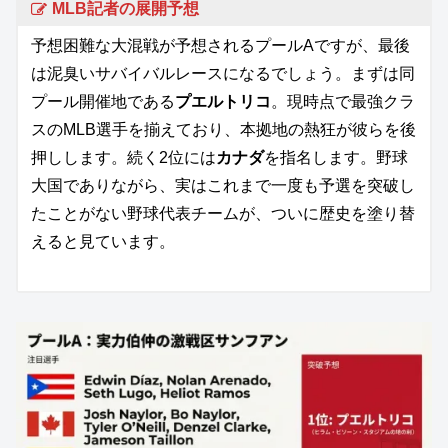
MLB記者の展開予想
予想困難な大混戦が予想されるプールAですが、最後
は泥臭いサバイバルレースになるでしょう。まずは同
プール開催地である
プエルトリコ
。現時点で最強クラ
スのMLB選手を揃えており、本拠地の熱狂が彼らを後
押しします。続く2位には
カナダ
を指名します。野球
大国でありながら、実はこれまで一度も予選を突破し
たことがない野球代表チームが、ついに歴史を塗り替
えると見ています。