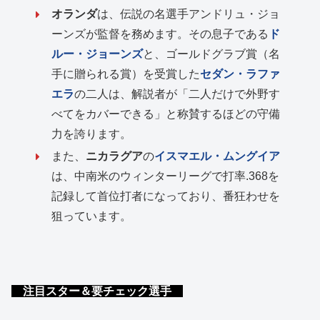
オランダ
は、伝説の名選手アンドリュ・ジョ
ーンズが監督を務めます。その息子である
ド
ルー・ジョーンズ
と、ゴールドグラブ賞（名
手に贈られる賞）を受賞した
セダン・ラファ
エラ
の二人は、解説者が「二人だけで外野す
べてをカバーできる」と称賛するほどの守備
力を誇ります。
また、
ニカラグア
の
イスマエル・ムングイア
は、中南米のウィンターリーグで打率.368を
記録して首位打者になっており、番狂わせを
狙っています。
注目スター＆要チェック選手