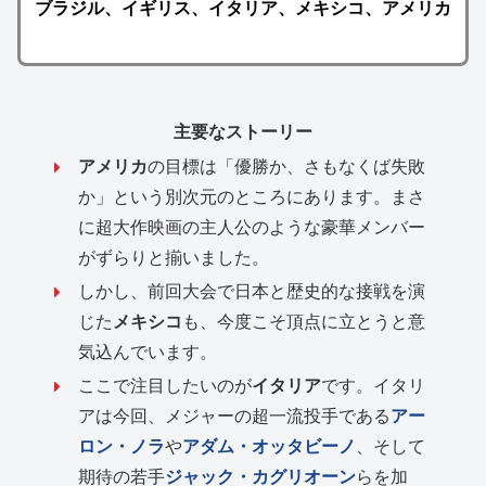
ブラジル、イギリス、イタリア、メキシコ、アメリカ
主要なストーリー
アメリカ
の目標は「優勝か、さもなくば失敗
か」という別次元のところにあります。まさ
に超大作映画の主人公のような豪華メンバー
がずらりと揃いました。
しかし、前回大会で日本と歴史的な接戦を演
じた
メキシコ
も、今度こそ頂点に立とうと意
気込んでいます。
ここで注目したいのが
イタリア
です。イタリ
アは今回、メジャーの超一流投手である
アー
ロン・ノラ
や
アダム・オッタビーノ
、そして
期待の若手
ジャック・カグリオーン
らを加