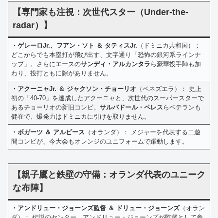
【専門家も注視：次世代スター（Under-the-
radar）】
・ゲレーロJr.、フアン・ソト ＆ タティスJr.
（ドミニカ共和国）：
どこからでも本塁打が飛び出す、文字通り「恐怖の銀河系ラインナ
ップ」。さらにエースの
サンディ・アルカンタラ
ら豪華投手陣も加
わり、投打ともに隙がありません。
・アクーニャJr. ＆ ジャクソン・チョーリオ
（ベネズエラ）： 史上
初の「40-70」を達成したアクーニャと、次世代のスーパースターで
あるチョーリオの新旧コンビ。
サルバドール・ペレス
らベテランも
健在で、爆発力はドミニカに引けを取りません。
・ボガーツ ＆ アルビース
（オランダ）： メジャーを代表する二遊
間コンビが、今大会もオレンジのユニフォームで躍動します。
【親子鷹と鉄壁の守備：オランダ代表のユニーク
な布陣】
・アンドリュー・ジョーンズ監督 ＆ ドリュー・ジョーンズ
（オラン
ダ）： 伝説のセンター、アンドリュー・ジョーンズが監督として参