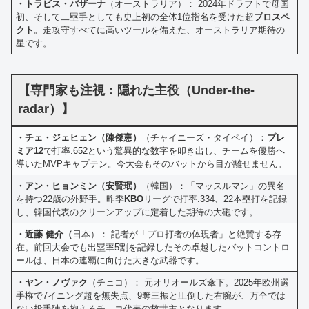
・トラビス・バザーナ
（オーストラリア）： 2024年ドラフトで母国
初、そして二塁手としても史上初の全体1位指名を受けた超
プロスペ
クト
。走攻守すべてに高いツールを備えた、オーストラリア期待の
星です。
【専門家も注視：隠れた主役（Under-the-
radar）】
・チェ・ジェヒェン（陳傑憲）
（チャイニーズ・タイペイ）：
プレ
ミア12
で打率.652という驚異的な数字を叩き出し、チームを優勝へ
導いたMVPキャプテン。今大会もそのバットから目が離せません。
・アン・ヒョンミン（安賢珉）
（韓国）：「マッスルマン」の異名
を持つ22歳の外野手。昨季
KBO
リーグで打率.334、22本塁打を記録
し、韓国代表のクリーンアップに定着した期待の大砲です。
・近藤 健介（
日本）： 記者が「プロ打者の体現者」と絶賛する存
在。前回大会でも出塁率5割を記録したその卓越したバットコントロ
ールは、日本の連覇に向けた大きな武器です。
・ヤン・ノヴァク
（チェコ）： 元オリオールズ傘下。2025年欧州選
手権で7イニング超を無失点、9奪三振と圧倒した右腕が、万全では
ない投手陣を抱えるチェコ代表の救世主となります。