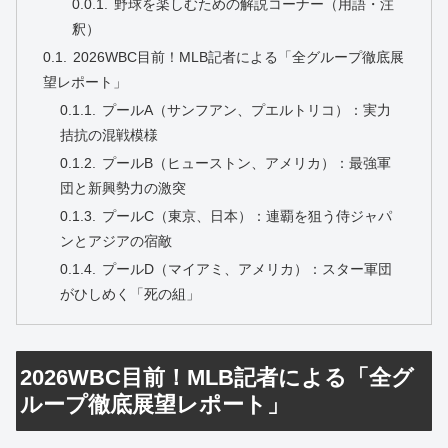
野球を楽しむための解説コーナー（用語・注
釈）
2026WBC目前！MLB記者による「全グループ徹底展
望レポート」
プールA（サンフアン、プエルトリコ）：実力
拮抗の混戦模様
プールB（ヒューストン、アメリカ）：最強軍
団と新興勢力の激突
プールC（東京、日本）：連覇を狙う侍ジャパ
ンとアジアの宿敵
プールD（マイアミ、アメリカ）：スター軍団
がひしめく「死の組」
2026WBC目前！MLB記者による「全グ
ループ徹底展望レポート」