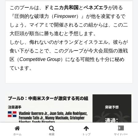
このプールは、
ドミニカ共和国
と
ベネズエラ
が誇る
『圧倒的な破壊力（
Firepower
）』が他を凌駕するで
しょう。マイアミで開催されるこの組からは、この二
大巨頭が順当に勝ち進むと予想します。
しかし、侮れないのがオランダとイスラエル。彼らが
食い下がることで、このグループが今大会屈指の激戦
区（
Competitive Group
）になる可能性も十分に秘め
ています。
ホーム
検索
トップ
サイドバー