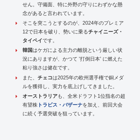
せん。守備面、特に外野の守りにわずかな懸
念があると言われています。
そこを突こうとするのが、2024年のプレミア
12で日本を破り、勢いに乗る
チャイニーズ・
タイペイ
です。
韓国
はケガによる主力の離脱という厳しい状
況にありますが、かつて ’打倒日本’ に燃えた
粘り強さは健在です。
また、
チェコ
は2025年の欧州選手権で銅メダ
ルを獲得し、実力を底上げしてきました。
オーストラリア
も、全米ドラフト1位指名の超
有望株
トラビス・バザーナ
を加え、前回大会
に続く予選突破を狙っています。