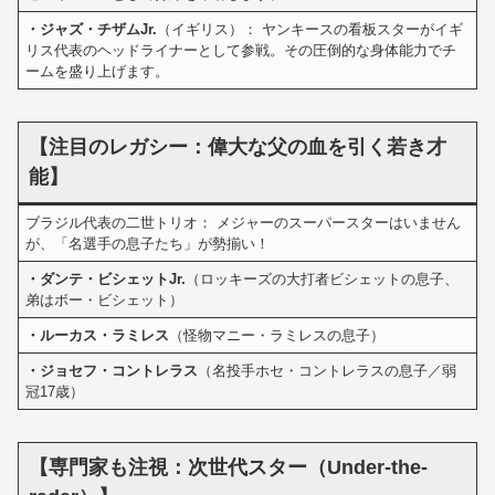
・ジャズ・チザムJr.
（イギリス）： ヤンキースの看板スターがイギ
リス代表のヘッドライナーとして参戦。その圧倒的な身体能力でチ
ームを盛り上げます。
【注目のレガシー：偉大な父の血を引く若き才
能】
ブラジル代表の二世トリオ： メジャーのスーパースターはいません
が、「名選手の息子たち」が勢揃い！
・ダンテ・ビシェットJr.
（ロッキーズの大打者ビシェットの息子、
弟はボー・ビシェット）
・ルーカス・ラミレス
（怪物マニー・ラミレスの息子）
・ジョセフ・コントレラス
（名投手ホセ・コントレラスの息子／弱
冠17歳）
【専門家も注視：次世代スター（Under-the-