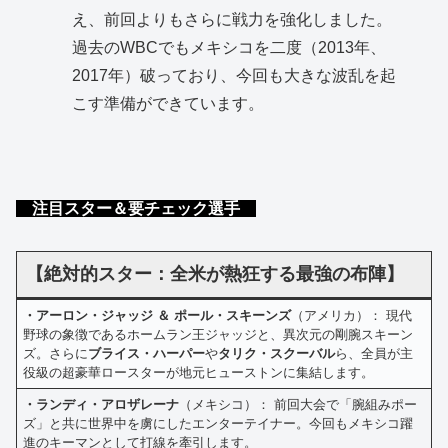
え、前回よりもさらに戦力を強化しました。
過去のWBCでもメキシコを二度（2013年、
2017年）破っており、今回も大きな波乱を起
こす準備ができています。
注目スター＆要チェック選手
【絶対的スター：全米が熱狂する最強の布陣】
・アーロン・ジャッジ ＆ ポール・スキーンズ
（アメリカ）： 現代
野球の象徴であるホームラン王ジャッジと、異次元の剛腕スキーン
ズ。さらに
ブライス・ハーパー
や
タリク・スクーバル
ら、全員が主
役級の超豪華ロースターが地元ヒューストンに集結します。
・ランディ・アロザレーナ
（メキシコ）： 前回大会で「腕組みポー
ズ」と共に世界中を虜にしたエンターテイナー。今回もメキシコ躍
進のキーマンとして打線を牽引します。