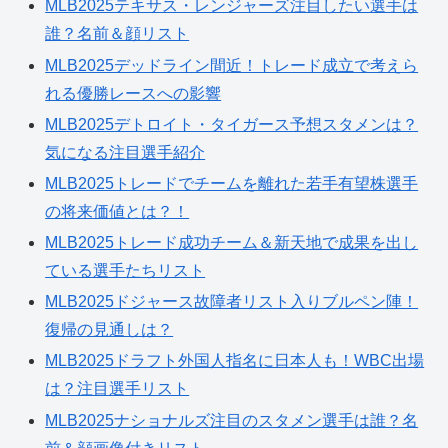
MLB2025テキサス・レンジャーズ注目したい選手は
誰？名前＆顔リスト
MLB2025デッドライン間近！トレード成立で考えら
れる優勝レースへの影響
MLB2025デトロイト・タイガース予想スタメンは？
気になる注目選手紹介
MLB2025トレードでチームを離れた若手有望株選手
の将来価値とは？！
MLB2025トレード成功チーム＆新天地で成果を出し
ている選手たちリスト
MLB2025ドジャース故障者リスト入りブルペン陣！
復帰の見通しは？
MLB2025ドラフト外国人指名に日本人も！WBC出場
は？注目選手リスト
MLB2025ナショナルズ注目のスタメン選手は誰？名