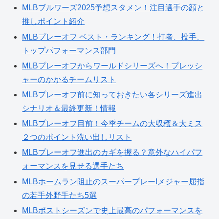
MLBブルワーズ2025予想スタメン！注目選手の顔と
推しポイント紹介
MLBプレーオフ ベスト・ランキング！打者、投手、
トップパフォーマンス部門
MLBプレーオフからワールドシリーズへ！プレッシ
ャーのかかるチームリスト
MLBプレーオフ前に知っておきたい各シリーズ進出
シナリオ＆最終更新！情報
MLBプレーオフ目前！今季チームの大収穫＆大ミス
２つのポイント洗い出しリスト
MLBプレーオフ進出のカギを握る？意外なハイパフ
ォーマンスを見せる選手たち
MLBホームラン阻止のスーパープレー!メジャー屈指
の若手外野手たち5選
MLBポストシーズンで史上最高のパフォーマンスを