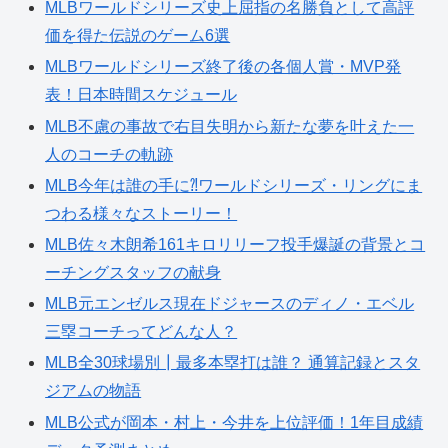
MLBワールドシリーズ史上屈指の名勝負として高評
価を得た伝説のゲーム6選
MLBワールドシリーズ終了後の各個人賞・MVP発
表！日本時間スケジュール
MLB不慮の事故で右目失明から新たな夢を叶えた一
人のコーチの軌跡
MLB今年は誰の手に⁈ワールドシリーズ・リングにま
つわる様々なストーリー！
MLB佐々木朗希161キロリリーフ投手爆誕の背景とコ
ーチングスタッフの献身
MLB元エンゼルス現在ドジャースのディノ・エベル
三塁コーチってどんな人？
MLB全30球場別┃最多本塁打は誰？ 通算記録とスタ
ジアムの物語
MLB公式が岡本・村上・今井を上位評価！1年目成績