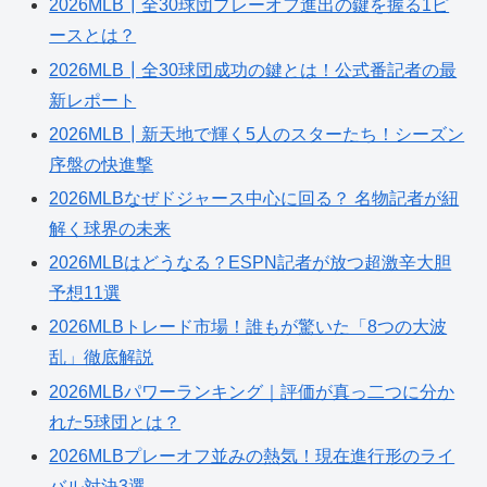
2026MLB┃全30球団プレーオフ進出の鍵を握る1ピ
ースとは？
2026MLB┃全30球団成功の鍵とは！公式番記者の最
新レポート
2026MLB┃新天地で輝く5人のスターたち！シーズン
序盤の快進撃
2026MLBなぜドジャース中心に回る？ 名物記者が紐
解く球界の未来
2026MLBはどうなる？ESPN記者が放つ超激辛大胆
予想11選
2026MLBトレード市場！誰もが驚いた「8つの大波
乱」徹底解説
2026MLBパワーランキング｜評価が真っ二つに分か
れた5球団とは？
2026MLBプレーオフ並みの熱気！現在進行形のライ
バル対決3選