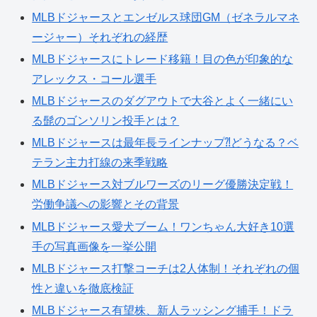
MLBドジャースとエンゼルス球団GM（ゼネラルマネ
ージャー）それぞれの経歴
MLBドジャースにトレード移籍！目の色が印象的な
アレックス・コール選手
MLBドジャースのダグアウトで大谷とよく一緒にい
る髭のゴンソリン投手とは？
MLBドジャースは最年長ラインナップ⁈どうなる？ベ
テラン主力打線の来季戦略
MLBドジャース対ブルワーズのリーグ優勝決定戦！
労働争議への影響とその背景
MLBドジャース愛犬ブーム！ワンちゃん大好き10選
手の写真画像を一挙公開
MLBドジャース打撃コーチは2人体制！それぞれの個
性と違いを徹底検証
MLBドジャース有望株、新人ラッシング捕手！ドラ