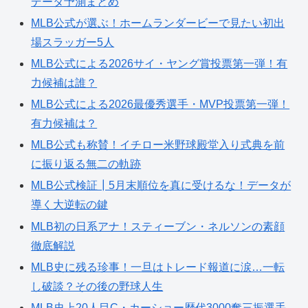
データ予測まとめ
MLB公式が選ぶ！ホームランダービーで見たい初出
場スラッガー5人
MLB公式による2026サイ・ヤング賞投票第一弾！有
力候補は誰？
MLB公式による2026最優秀選手・MVP投票第一弾！
有力候補は？
MLB公式も称賛！イチロー米野球殿堂入り式典を前
に振り返る無二の軌跡
MLB公式検証┃5月末順位を真に受けるな！データが
導く大逆転の鍵
MLB初の日系アナ！スティーブン・ネルソンの素顔
徹底解説
MLB史に残る珍事！一旦はトレード報道に涙…一転
し破談？その後の野球人生
MLB史上20人目C・カーショー歴代3000奪三振選手