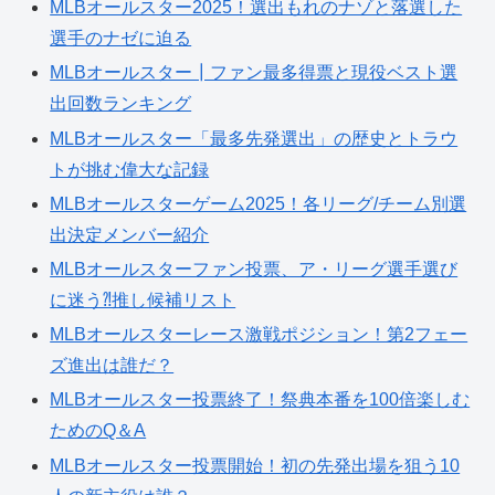
MLBオールスター2025！選出もれのナゾと落選した
選手のナゼに迫る
MLBオールスター┃ファン最多得票と現役ベスト選
出回数ランキング
MLBオールスター「最多先発選出」の歴史とトラウ
トが挑む偉大な記録
MLBオールスターゲーム2025！各リーグ/チーム別選
出決定メンバー紹介
MLBオールスターファン投票、ア・リーグ選手選び
に迷う⁈推し候補リスト
MLBオールスターレース激戦ポジション！第2フェー
ズ進出は誰だ？
MLBオールスター投票終了！祭典本番を100倍楽しむ
ためのQ＆A
MLBオールスター投票開始！初の先発出場を狙う10