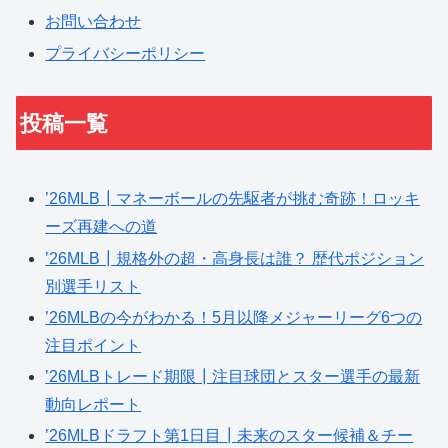
お問い合わせ
プライバシーポリシー
投稿一覧
’26MLB┃マネーボールの先駆者が挑む奇跡！ロッキ
ーズ再建への道
’26MLB┃規格外の超・高身長は誰？ 歴代ポジション
別選手リスト
’26MLBの今がわかる！5月以降メジャーリーグ6つの
注目ポイント
’26MLBトレード期限┃注目球団とスター選手の最新
動向レポート
’26MLBドラフト第1日目┃未来のスター候補＆チー