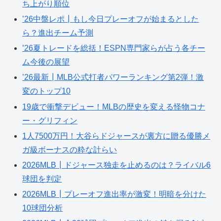
ち上がり順位
’26中盤レポ┃もし今日プレーオフが始まるとした
ら？進出チーム予測
’26夏トレードを総括！ESPN専門家らが占う各チー
ム今後の展望
’26最新┃MLB公式打者パワーランキング第2弾！激
変のトップ10
19歳で衝撃デビュー！MLBの歴史を変える怪物コナ
ー・グリフィン
1人7500万円！大谷らドジャースが裏方に贈る優勝メ
ガ級ボーナスの粋な計らい
2026MLB┃ドジャース独走を止めるのは？ライバル6
球団を判定
2026MLB┃プレーオフ進出率が激変！明暗を分けた
10球団分析