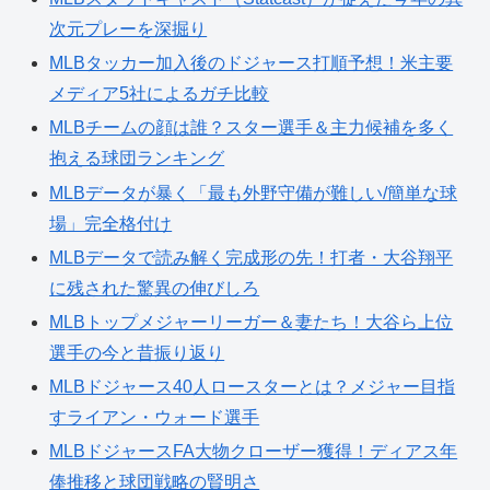
次元プレーを深掘り
MLBタッカー加入後のドジャース打順予想！米主要
メディア5社によるガチ比較
MLBチームの顔は誰？スター選手＆主力候補を多く
抱える球団ランキング
MLBデータが暴く「最も外野守備が難しい/簡単な球
場」完全格付け
MLBデータで読み解く完成形の先！打者・大谷翔平
に残された驚異の伸びしろ
MLBトップメジャーリーガー＆妻たち！大谷ら上位
選手の今と昔振り返り
MLBドジャース40人ロースターとは？メジャー目指
すライアン・ウォード選手
MLBドジャースFA大物クローザー獲得！ディアス年
俸推移と球団戦略の賢明さ