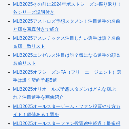
MLB2025その前に2024年ポストシーズン振り返り！
各シリーズ説明付き
MLB2025アストロズ予想スタメン！注目選手の名前
と顔を写真付きで紹介
MLB2025アスレチックス注目したい選手は誰？名前
＆顔一致リスト
MLB2025エンゼルス注目は誰？気になる選手の顔＆
名前リスト
MLB2025オフシーズンFA（フリーエージェント）選
手は誰？契約予想5選
MLB2025オリオールズ予想スタメンはどんな顔ぶ
れ？注目選手を画像紹介
MLB2025オールスターゲーム・ファン投票やり方ガ
イド！価値ある１票を
MLB2025オールスターファン投票途中経過！最多得