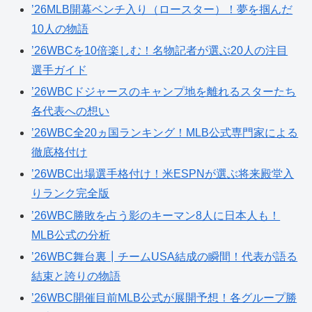
’26MLB開幕ベンチ入り（ロースター）！夢を掴んだ
10人の物語
’26WBCを10倍楽しむ！名物記者が選ぶ20人の注目
選手ガイド
’26WBCドジャースのキャンプ地を離れるスターたち
各代表への想い
’26WBC全20ヵ国ランキング！MLB公式専門家による
徹底格付け
’26WBC出場選手格付け！米ESPNが選ぶ将来殿堂入
りランク完全版
’26WBC勝敗を占う影のキーマン8人に日本人も！
MLB公式の分析
’26WBC舞台裏┃チームUSA結成の瞬間！代表が語る
結束と誇りの物語
’26WBC開催目前MLB公式が展開予想！各グループ勝